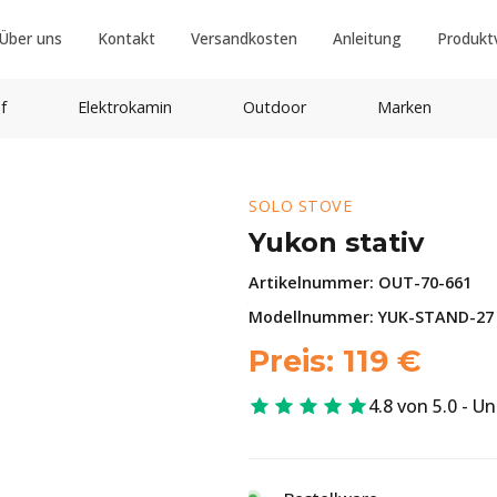
Über uns
Kontakt
Versandkosten
Anleitung
Produkt
f
Elektrokamin
Outdoor
Marken
SOLO STOVE
Yukon stativ
Artikelnummer:
OUT-70-661
Modellnummer: YUK-STAND-27
Preis:
119
€
4.8 von 5.0 - U