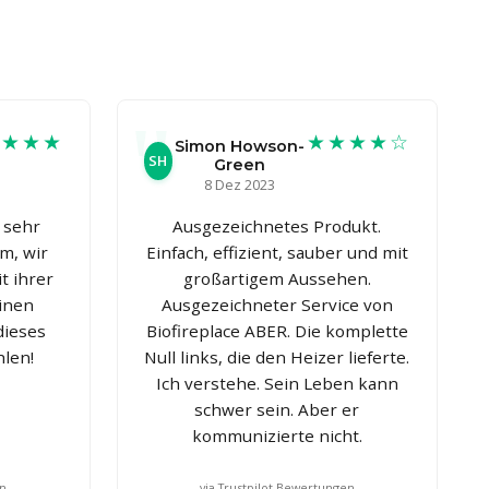
★★★★
★★★★☆
Simon Howson-
SH
Green
8 Dez 2023
 sehr
Ausgezeichnetes Produkt.
m, wir
Einfach, effizient, sauber und mit
t ihrer
großartigem Aussehen.
einen
Ausgezeichneter Service von
dieses
Biofireplace ABER. Die komplette
len!
Null links, die den Heizer lieferte.
Ich verstehe. Sein Leben kann
schwer sein. Aber er
kommunizierte nicht.
en
via Trustpilot Bewertungen