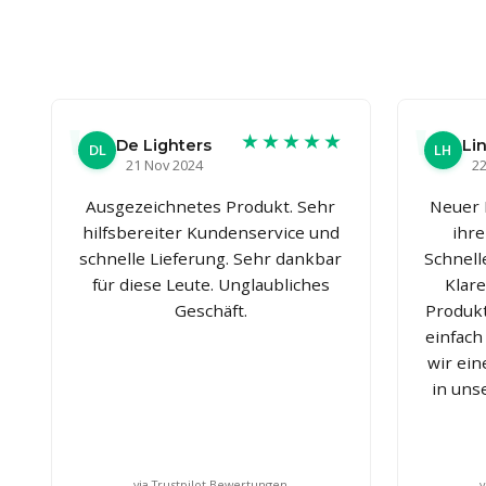
★★★★★
De Lighters
Lin
DL
LH
21 Nov 2024
22
Ausgezeichnetes Produkt. Sehr
Neuer 
hilfsbereiter Kundenservice und
ihre
schnelle Lieferung. Sehr dankbar
Schnell
für diese Leute. Unglaubliches
Klar
Geschäft.
Produkt
einfach
wir ei
in un
via Trustpilot Bewertungen
v