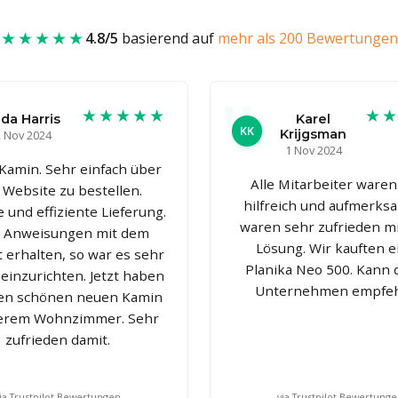
★★★★★
4.8/5
basierend auf
mehr als 200 Bewertungen
★★★★★
★
da Harris
Karel
KK
Krijgsman
 Nov 2024
1 Nov 2024
Kamin. Sehr einfach über
Alle Mitarbeiter waren
 Website zu bestellen.
hilfreich und aufmerksa
e und effiziente Lieferung.
waren sehr zufrieden mi
e Anweisungen mit dem
Lösung. Wir kauften 
 erhalten, so war es sehr
Planika Neo 500. Kann 
 einzurichten. Jetzt haben
Unternehmen empfeh
nen schönen neuen Kamin
serem Wohnzimmer. Sehr
zufrieden damit.
ia Trustpilot Bewertungen
via Trustpilot Bewertung