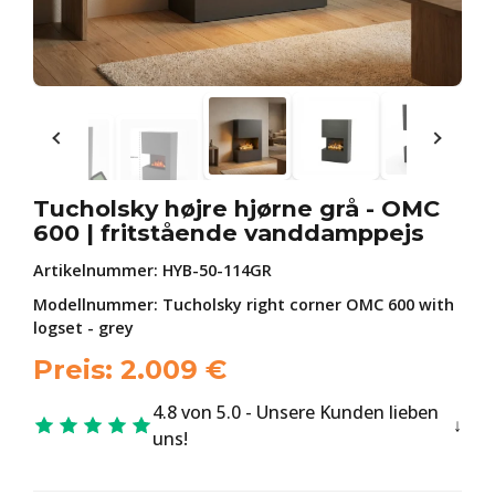
Tucholsky højre hjørne grå - OMC
600 | fritstående vanddamppejs
Artikelnummer:
HYB-50-114GR
Modellnummer: Tucholsky right corner OMC 600 with
logset - grey
Preis:
2.009
€
4.8 von 5.0 - Unsere Kunden lieben
uns!