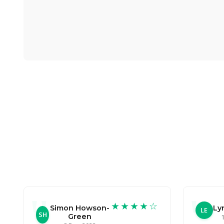
★★★★☆
Simon Howson-
Ly
LE
SH
Green
1