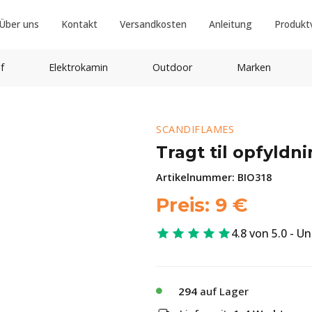
Über uns
Kontakt
Versandkosten
Anleitung
Produkt
f
Elektrokamin
Outdoor
Marken
SCANDIFLAMES
Tragt til opfyldni
Artikelnummer:
BIO318
Preis:
9
€
4.8 von 5.0 - U
294
auf Lager