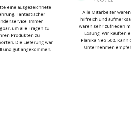
1 Nov 2024
atte eine ausgezeichnete
Alle Mitarbeiter waren
ahrung. Fantastischer
hilfreich und aufmerksa
ndenservice. Immer
waren sehr zufrieden mi
gbar, um alle Fragen zu
Lösung. Wir kauften 
ihren Produkten zu
Planika Neo 500. Kann 
orten. Die Lieferung war
Unternehmen empfeh
ll und gut angekommen.