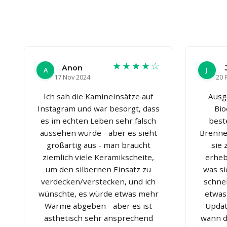
★★★★☆
Anon
A
J
17 Nov 2024
20 
Ich sah die Kamineinsätze auf
Ausg
Instagram und war besorgt, dass
Bio
es im echten Leben sehr falsch
best
aussehen würde - aber es sieht
Brenner
großartig aus - man braucht
sie
ziemlich viele Keramikscheite,
erheb
um den silbernen Einsatz zu
was si
verdecken/verstecken, und ich
schnel
wünschte, es würde etwas mehr
etwas
Wärme abgeben - aber es ist
Updat
ästhetisch sehr ansprechend
wann d