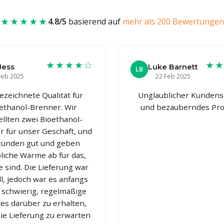
★★★★★
4.8/5
basierend auf
mehr als 200 Bewertungen
★★★★☆
★
Jess
Luke Barnett
LB
Feb 2025
22 Feb 2025
ezeichnete Qualität für
Unglaublicher Kundens
ethanol-Brenner. Wir
und bezauberndes Pro
ellten zwei Bioethanol-
 für unser Geschäft, und
 zünden gut und geben
liche Wärme ab für das,
e sind. Die Lieferung war
l, jedoch war es anfangs
 schwierig, regelmäßige
es darüber zu erhalten,
ie Lieferung zu erwarten