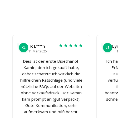
★★★★★
K L****h
Ly
KL
LE
11 Mär 2025
1
Dies ist der erste Bioethanol-
Ich h
Kamin, den ich gekauft habe,
Erf
daher schätzte ich wirklich die
Ku
hilfreichen Ratschläge (und viele
verfü
nützliche FAQs auf der Website)
ohne Verkaufsdruck. Der Kamin
beantw
kam prompt an (gut verpackt).
schne
Gute Kommunikation, sehr
aufmerksam und hilfsbereit.