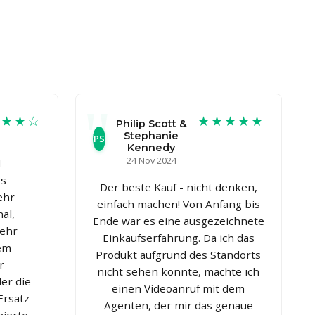
★★★☆
★★★★★
Philip Scott &
Stephanie
PS
Kennedy
24 Nov 2024
d
es
Der beste Kauf - nicht denken,
ehr
einfach machen! Von Anfang bis
al,
Ende war es eine ausgezeichnete
Sehr
Einkaufserfahrung. Da ich das
nem
Produkt aufgrund des Standorts
r
nicht sehen konnte, machte ich
er die
einen Videoanruf mit dem
Ersatz-
Agenten, der mir das genaue
ierte,