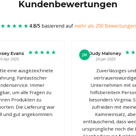
Kundenbewertungen
★★★★★
4.8/5
basierend auf
mehr als 200 Bewertungen
★★★★★
★
nsey Evans
Judy Maloney
JM
0 Apr 2025
26 Jan 2025
atte eine ausgezeichnete
Zuverlässiges un
ahrung. Fantastischer
vertrauenswürdig
ndenservice. Immer
Unternehmen mit s
gbar, um alle Fragen zu
hilfsbereitem Person
ihren Produkten zu
besonders Virginia. 
orten. Die Lieferung war
zufrieden mit mei
ll und gut angekommen.
Kamineinsatz, abe
enttäuschend, dass wed
ursprüngliche noch die 
Fernbedienung funktion