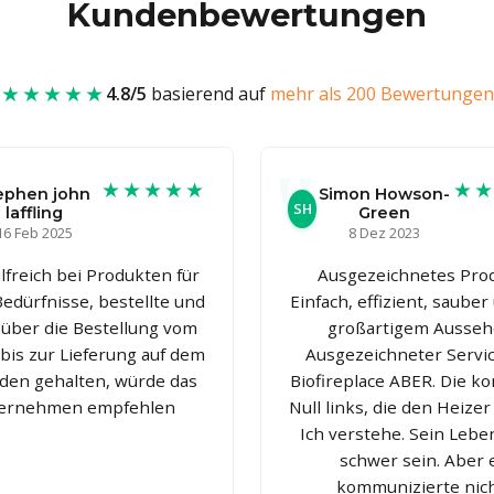
Kundenbewertungen
★★★★★
4.8/5
basierend auf
mehr als 200 Bewertungen
★★★★★
★
ephen john
Simon Howson-
SH
laffling
Green
16 Feb 2025
8 Dez 2023
lfreich bei Produkten für
Ausgezeichnetes Prod
edürfnisse, bestellte und
Einfach, effizient, sauber
über die Bestellung vom
großartigem Ausseh
bis zur Lieferung auf dem
Ausgezeichneter Servi
den gehalten, würde das
Biofireplace ABER. Die k
ernehmen empfehlen
Null links, die den Heizer 
Ich verstehe. Sein Leb
schwer sein. Aber 
kommunizierte nich