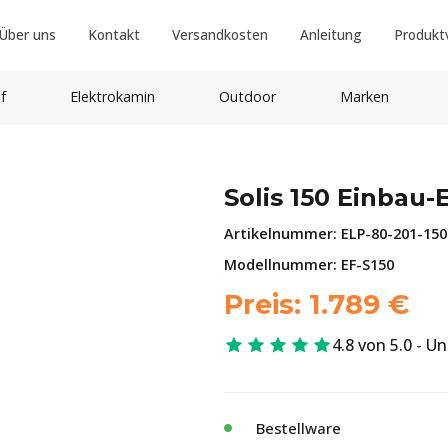
Über uns
Kontakt
Versandkosten
Anleitung
Produkt
f
Elektrokamin
Outdoor
Marken
Solis 150 Einbau
Artikelnummer:
ELP-80-201-150
Modellnummer: EF-S150
Preis:
1.789
€
4.8 von 5.0 - U
Bestellware