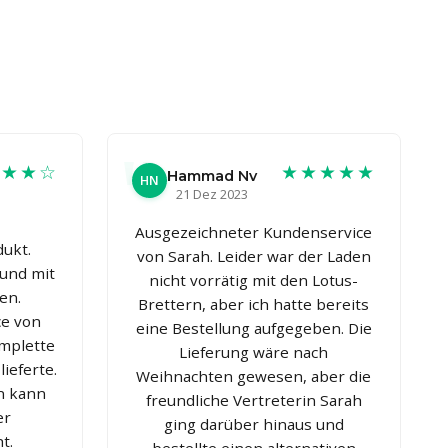
★★★☆
★★★★★
Hammad Nv
HN
21 Dez 2023
Ausgezeichneter Kundenservice
ukt.
von Sarah. Leider war der Laden
 und mit
nicht vorrätig mit den Lotus-
en.
Brettern, aber ich hatte bereits
ce von
eine Bestellung aufgegeben. Die
omplette
Lieferung wäre nach
lieferte.
Weihnachten gewesen, aber die
en kann
freundliche Vertreterin Sarah
er
ging darüber hinaus und
t.
bestellte einen alternativen