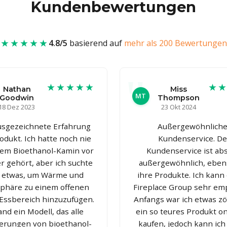
Kundenbewertungen
★★★★★
4.8/5
basierend auf
mehr als 200 Bewertungen
★★★★★
★
Nathan
Miss
MT
Goodwin
Thompson
18 Dez 2023
23 Okt 2024
usgezeichnete Erfahrung
Außergewöhnliche
odukt. Ich hatte noch nie
Kundenservice. De
nem Bioethanol-Kamin vor
Kundenservice ist abs
r gehört, aber ich suchte
außergewöhnlich, eben
 etwas, um Wärme und
ihre Produkte. Ich kann 
phäre zu einem offenen
Fireplace Group sehr em
ssbereich hinzuzufügen.
Anfangs war ich etwas zö
and ein Modell, das alle
ein so teures Produkt on
erungen von bioethanol-
kaufen, jedoch kann ich