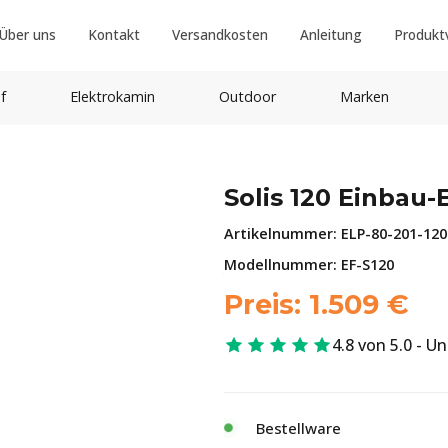
Über uns
Kontakt
Versandkosten
Anleitung
Produkt
f
Elektrokamin
Outdoor
Marken
Solis 120 Einbau
Artikelnummer:
ELP-80-201-120
Modellnummer: EF-S120
Preis:
1.509
€
4.8 von 5.0 - U
Bestellware