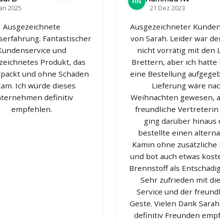
HN
Jan 2025
21 Dez 2023
Ausgezeichnete
Ausgezeichneter Kunden
serfahrung. Fantastischer
von Sarah. Leider war de
Kundenservice und
nicht vorrätig mit den 
zeichnetes Produkt, das
Brettern, aber ich hatte
rpackt und ohne Schäden
eine Bestellung aufgegeb
am. Ich würde dieses
Lieferung wäre na
ternehmen definitiv
Weihnachten gewesen, a
empfehlen.
freundliche Vertreterin
ging darüber hinaus
bestellte einen altern
Kamin ohne zusätzliche
und bot auch etwas kost
Brennstoff als Entschädi
Sehr zufrieden mit d
Service und der freund
Geste. Vielen Dank Sara
definitiv Freunden emp