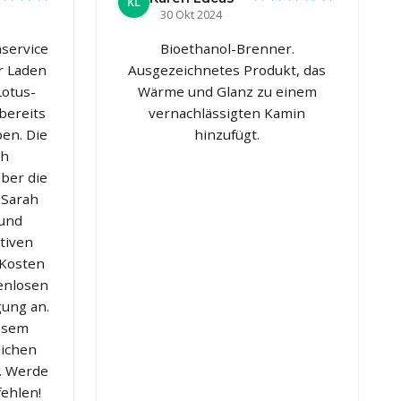
KL
30 Okt 2024
service
Bioethanol-Brenner.
r Laden
Ausgezeichnetes Produkt, das
Lotus-
Wärme und Glanz zu einem
 bereits
vernachlässigten Kamin
en. Die
hinzufügt.
ch
ber die
 Sarah
 und
ativen
 Kosten
enlosen
gung an.
iesem
lichen
h. Werde
fehlen!