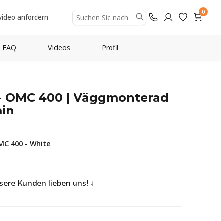
0
video anfordern
FAQ
Videos
Profil
t - OMC 400 | Väggmonterad
in
MC 400 - White
nsere Kunden lieben uns!