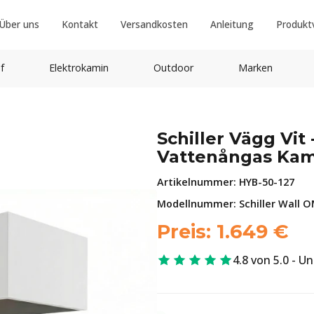
Über uns
Kontakt
Versandkosten
Anleitung
Produkt
f
Elektrokamin
Outdoor
Marken
Schiller Vägg Vi
Vattenångas Kam
Artikelnummer:
HYB-50-127
Modellnummer: Schiller Wall O
Preis:
1.649
€
4.8 von 5.0 - U