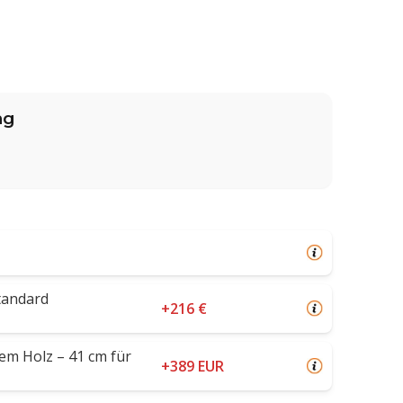
ng
tandard
+216 €
em Holz – 41 cm für
+389 EUR