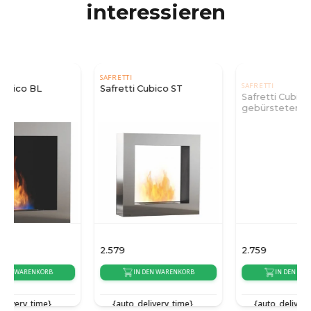
interessieren
SAFRETTI
SAFRETTI
Safretti Cubico ST
Safretti Cubico XL -
gebürsteter Edelstahl
2.579
2.759
IN DEN WARENKORB
IN DEN WARENKORB
{auto_delivery_time}
{auto_delivery_time}