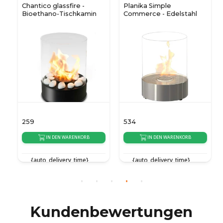
Chantico glassfire -
Planika Simple
Bioethano-Tischkamin
Commerce - Edelstahl
259
534
IN DEN WARENKORB
IN DEN WARENKORB
{auto_delivery_time}
{auto_delivery_time}
Kundenbewertungen