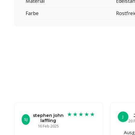
Material
Edelstah
Farbe
Rostfrei
★★★★★
stephen john
J
SJ
laffling
20 
16 Feb 2025
Ausg