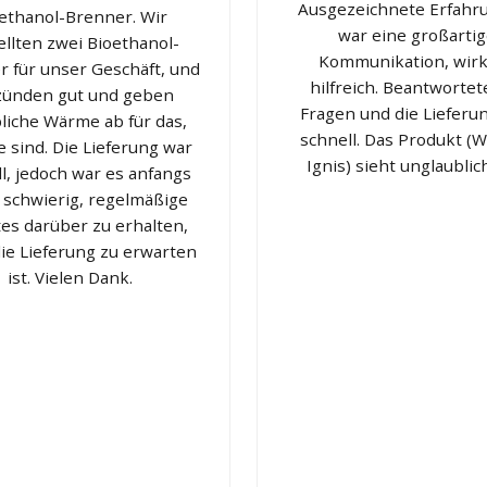
Ausgezeichnete Erfahru
ethanol-Brenner. Wir
war eine großarti
ellten zwei Bioethanol-
Kommunikation, wirk
 für unser Geschäft, und
hilfreich. Beantwortete
 zünden gut und geben
Fragen und die Lieferu
liche Wärme ab für das,
schnell. Das Produkt (
e sind. Die Lieferung war
Ignis) sieht unglaublic
l, jedoch war es anfangs
 schwierig, regelmäßige
es darüber zu erhalten,
ie Lieferung zu erwarten
ist. Vielen Dank.