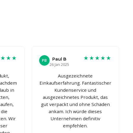
★★★★
★★★★★
Paul B
PB
26 Jan 2025
ukt,
Ausgezeichnete
 Nachdem
Einkaufserfahrung. Fantastischer
laub in
Kundenservice und
tten,
ausgezeichnetes Produkt, das
kaufen,
gut verpackt und ohne Schäden
 die
ankam. Ich würde dieses
en. Wir
Unternehmen definitiv
eser
empfehlen.
endwo