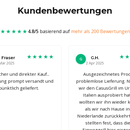
Kundenbewertungen
★★★★★
4.8/5
basierend auf
mehr als 200 Bewertungen
★★★★★
★
 Fraser
G.H.
G
Mär 2025
2 Apr 2025
cher und direkter Kauf...
Ausgezeichnetes Prod
lung prompt versandt und
problemlose Lieferung.
pünktlich geliefert.
wir den CasusGrill im Ur
Italien ausprobiert ha
wollten wir ihn wieder 
als wir nach Hause in
Niederlande zurückkehrt
stellten fest, dass di
Einweggrill hier nirg