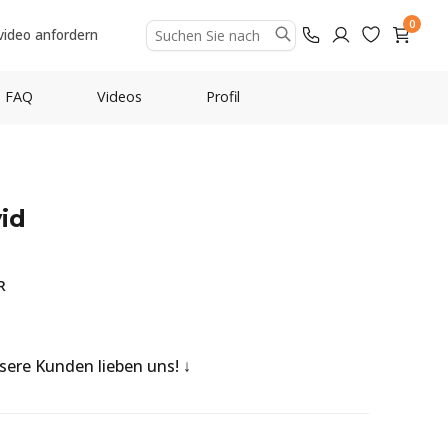
0
video anfordern
FAQ
Videos
Profil
id
R
nsere Kunden lieben uns!