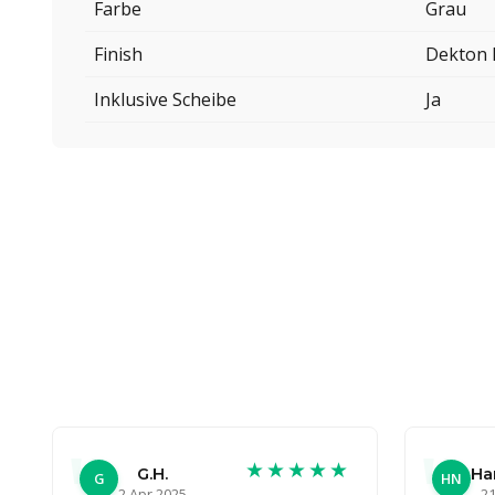
Farbe
Grau
Finish
Dekton 
Inklusive Scheibe
Ja
★★★★★
G.H.
Ha
G
HN
2 Apr 2025
21