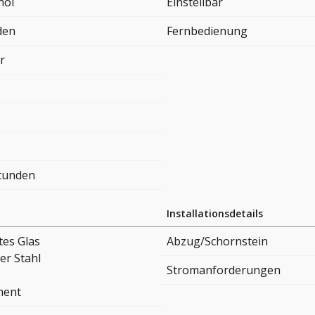
nol
Einstellbar
den
Fernbedienung
r
Stunden
Installationsdetails
tes Glas
Abzug/Schornstein
er Stahl
Stromanforderungen
ment