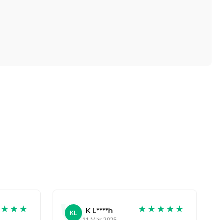
★★★★
★★★★★
K L****h
KL
11 Mär 2025