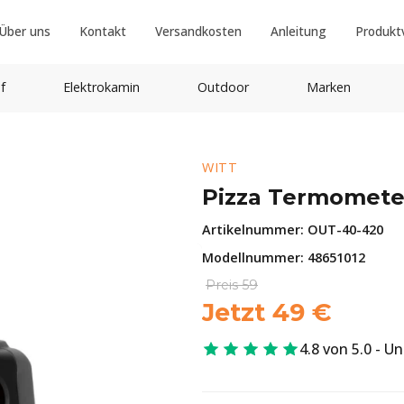
Über uns
Kontakt
Versandkosten
Anleitung
Produkt
f
Elektrokamin
Outdoor
Marken
WITT
Pizza Termomete
Artikelnummer:
OUT-40-420
Modellnummer: 48651012
Preis
59
Jetzt
49
€
4.8 von 5.0 - U