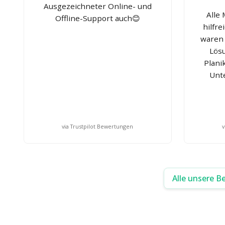
Ausgezeichneter Online- und
Alle
Offline-Support auch😊
hilfr
waren 
Lösu
Plani
Unt
via Trustpilot Bewertungen
v
Alle unsere B