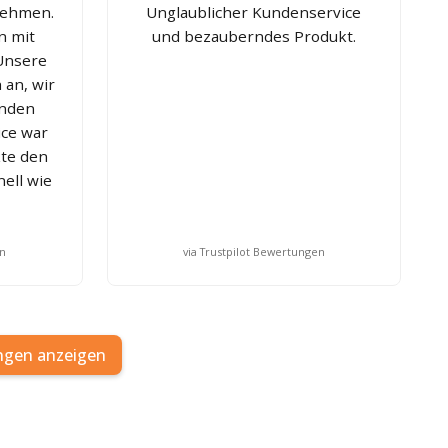
nehmen.
Unglaublicher Kundenservice
n mit
und bezauberndes Produkt.
Unsere
 an, wir
enden
ice war
kte den
nell wie
en
via Trustpilot Bewertungen
ngen anzeigen