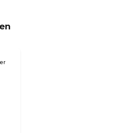
ren
er