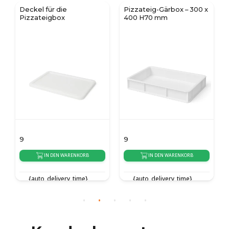
Pizzateig-Gärbox – 300 x
PeelPro 33 Aluminium
400 H70 mm
Pizzaspachtel
9
59
IN DEN WARENKORB
IN DEN WARENKORB
{auto_delivery_time}
{auto_delivery_time}