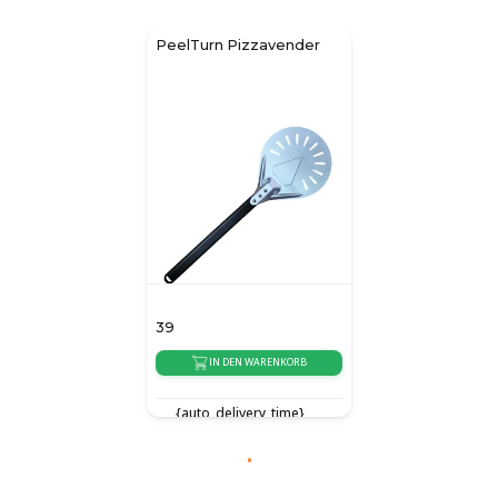
PeelTurn Pizzavender
39
IN DEN WARENKORB
{auto_delivery_time}