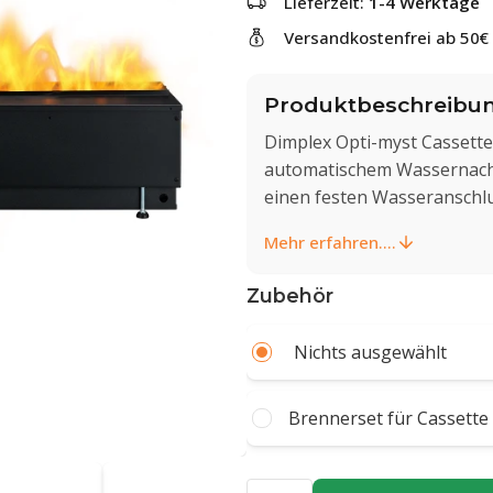
Lieferzeit:
1-4 Werktage
Versandkostenfrei ab 50€
Produktbeschreibu
Dimplex Opti-myst Cassett
automatischem Wassernachf
einen festen Wasseranschlu
Mehr erfahren....
Zubehör
Nichts ausgewählt
Brennerset für Cassette