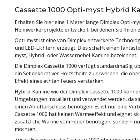
Cassette 1000 Opti-myst Hybrid K
Erhalten Sie hier eine 1 Meter lange Dimplex Opti-mys
Heimwerkerprojekte entwickelt, bei denen Sie Ihre
Opti-myst ist eine von Dimplex entwickelte Technol
und LED-Lichtern erzeugt. Dies schafft einen fantast
myst, Hybrid- oder Wassernebel-Kamine bezeichnet.
Die Dimplex Cassette 1000 verfügt standardmäßig übe
ein Set dekorativer Holzscheite zu erwerben, die obe
Effekt eines echten Feuers verstärken.
Hybrid-Kamine wie der Dimplex Cassette 1000 können
Umgebungen installiert und verwendet werden, da s
einen Abluftanschluss benötigen. Es ist nur eine Ver
Cassette 1000 hat keinen Wärmeeffekt und eignet sich
zusätzliche Wärme vom Feuer benötigen, sondern nu
möchten.
Zusätzlich verfügt die Cassette 1000 über ein einge