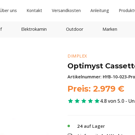
Über uns
Kontakt
Versandkosten
Anleitung
Produkt
f
Elektrokamin
Outdoor
Marken
DIMPLEX
Optimyst Cassett
Artikelnummer:
HYB-10-023-Pro
Preis:
2.979
€
4.8 von 5.0 - U
24
auf Lager