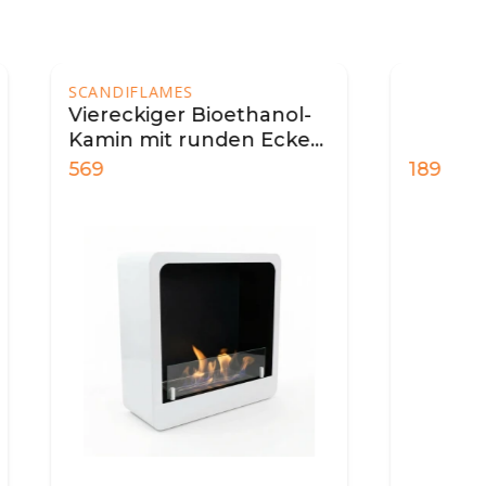
IFLAMES
ckiger Bioethanol-
n mit runden Ecken
ß
189