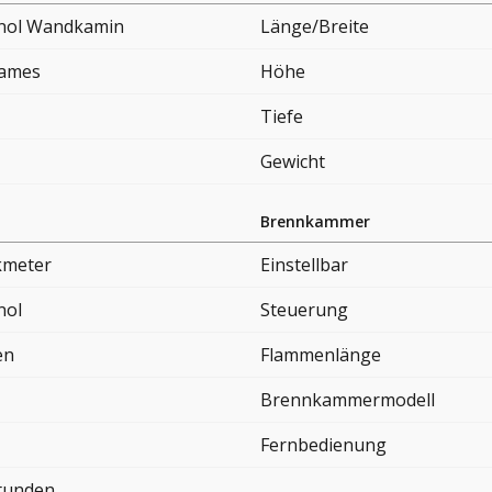
nol Wandkamin
Länge/Breite
lames
Höhe
Tiefe
Gewicht
Brennkammer
kmeter
Einstellbar
nol
Steuerung
en
Flammenlänge
Brennkammermodell
Fernbedienung
Stunden