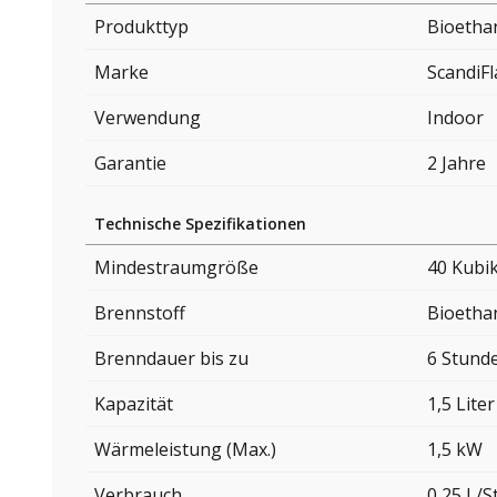
Produkttyp
Bioetha
Marke
ScandiF
Verwendung
Indoor
Garantie
2 Jahre
Technische Spezifikationen
Mindestraumgröße
40 Kubi
Brennstoff
Bioetha
Brenndauer bis zu
6 Stund
Kapazität
1,5 Liter
Wärmeleistung (Max.)
1,5 kW
Verbrauch
0,25 L/