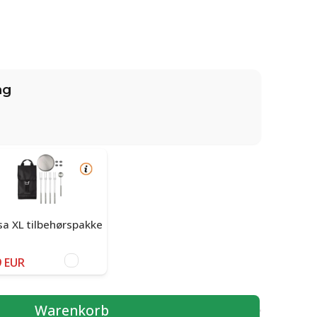
ng
a XL tilbehørspakke
 EUR
Warenkorb