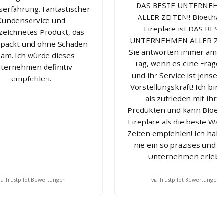
DAS BESTE UNTERNE
serfahrung. Fantastischer
ALLER ZEITEN!! Bioeth
Kundenservice und
Fireplace ist DAS BE
zeichnetes Produkt, das
UNTERNEHMEN ALLER Z
rpackt und ohne Schäden
Sie antworten immer am
am. Ich würde dieses
Tag, wenn es eine Frage
ternehmen definitiv
und ihr Service ist jense
empfehlen.
Vorstellungskraft! Ich b
als zufrieden mit ih
Produkten und kann Bioe
Fireplace als die beste Wa
Zeiten empfehlen! Ich h
nie ein so präzises und
Unternehmen erleb
ia Trustpilot Bewertungen
via Trustpilot Bewertung