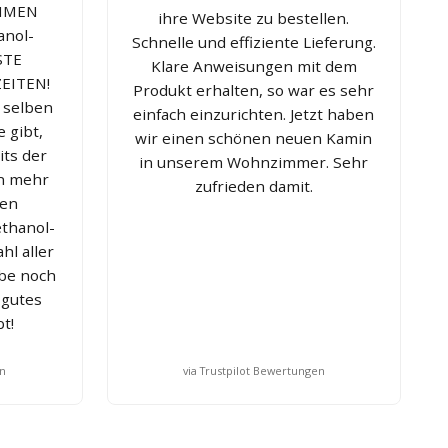
HMEN
ihre Website zu bestellen.
anol-
Schnelle und effiziente Lieferung.
STE
Klare Anweisungen mit dem
EITEN!
Produkt erhalten, so war es sehr
 selben
einfach einzurichten. Jetzt haben
 gibt,
wir einen schönen neuen Kamin
its der
in unserem Wohnzimmer. Sehr
in mehr
zufrieden damit.
ren
thanol-
hl aller
abe noch
 gutes
t!
en
via Trustpilot Bewertungen