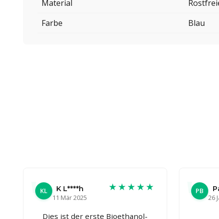
Material
Rostfrei
Farbe
Blau
★★★★★
K L****h
P
KL
PB
11 Mär 2025
26 
Dies ist der erste Bioethanol-