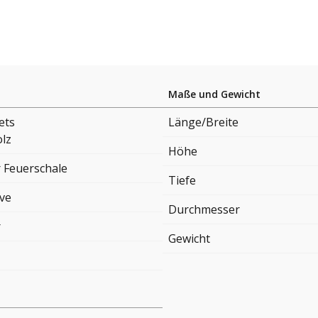
Maße und Gewicht
ets
Länge/Breite
lz
Höhe
 Feuerschale
Tiefe
ove
Durchmesser
r
Gewicht