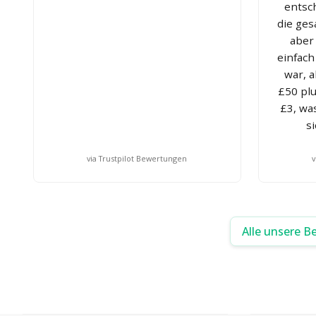
entsc
die ges
aber 
einfach
war, a
£50 plu
£3, was
s
via Trustpilot Bewertungen
v
Alle unsere B