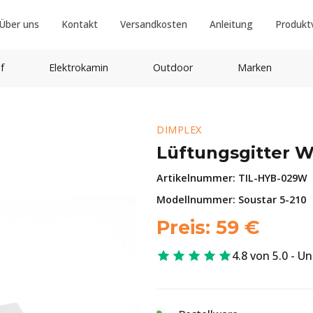
Über uns
Kontakt
Versandkosten
Anleitung
Produkt
f
Elektrokamin
Outdoor
Marken
DIMPLEX
Lüftungsgitter We
Artikelnummer:
TIL-HYB-029W
Modellnummer: Soustar 5-210
Preis:
59
€
4.8 von 5.0 - U