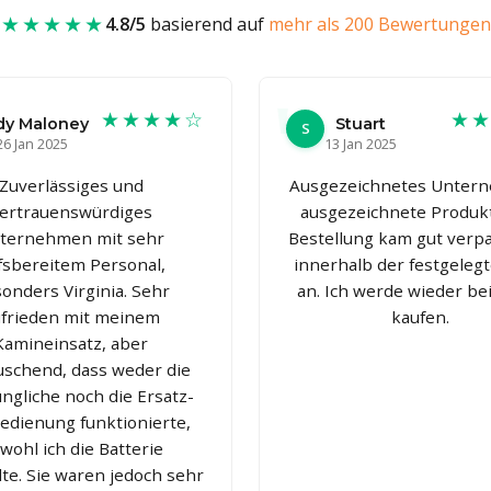
★★★★★
4.8/5
basierend auf
mehr als 200 Bewertungen
★★★★☆
★
dy Maloney
Stuart
S
26 Jan 2025
13 Jan 2025
Zuverlässiges und
Ausgezeichnetes Unter
ertrauenswürdiges
ausgezeichnete Produkt
ternehmen mit sehr
Bestellung kam gut verp
lfsbereitem Personal,
innerhalb der festgelegt
onders Virginia. Sehr
an. Ich werde wieder be
frieden mit meinem
kaufen.
Kamineinsatz, aber
uschend, dass weder die
ngliche noch die Ersatz-
edienung funktionierte,
wohl ich die Batterie
te. Sie waren jedoch sehr