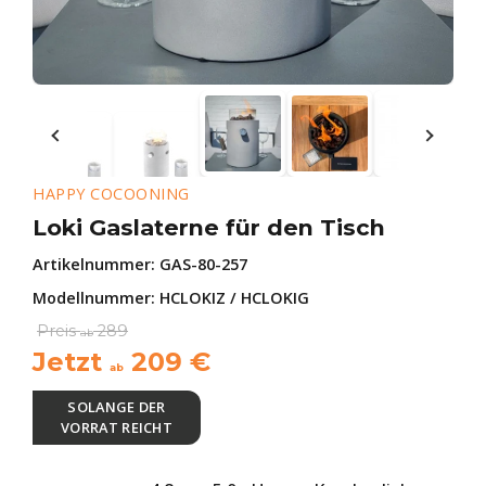
HAPPY COCOONING
Loki Gaslaterne für den Tisch
Artikelnummer:
GAS-80-257
Modellnummer: HCLOKIZ / HCLOKIG
Preis
289
ab
Jetzt
209
€
ab
SOLANGE DER
VORRAT REICHT