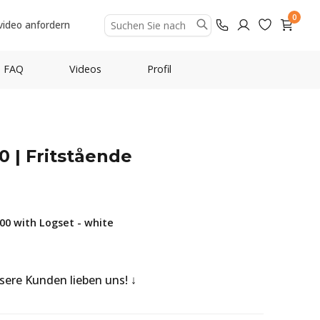
0
video anfordern
FAQ
Videos
Profil
0 | Fritstående
0 with Logset - white
nsere Kunden lieben uns!