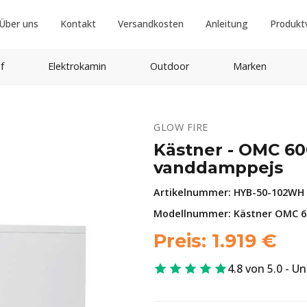
Über uns
Kontakt
Versandkosten
Anleitung
Produkt
f
Elektrokamin
Outdoor
Marken
GLOW FIRE
Kästner - OMC 60
vanddamppejs
Artikelnummer:
HYB-50-102WH
Modellnummer: Kästner OMC 60
Preis:
1.919
€
4.8 von 5.0 - U