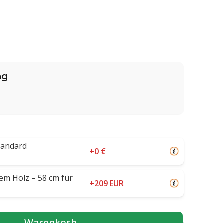
ng
tandard
+0 €
em Holz – 58 cm für
+209 EUR
Warenkorb