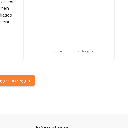
t ihrer
einen
dieses
len!
en
via Trustpilot Bewertungen
ngen anzeigen
Informationen