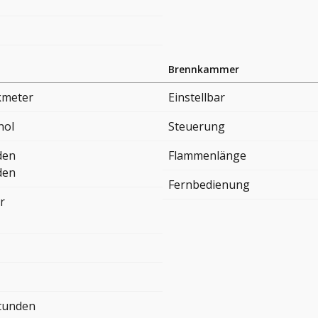
Brennkammer
kmeter
Einstellbar
nol
Steuerung
den
Flammenlänge
den
Fernbedienung
r
Stunden