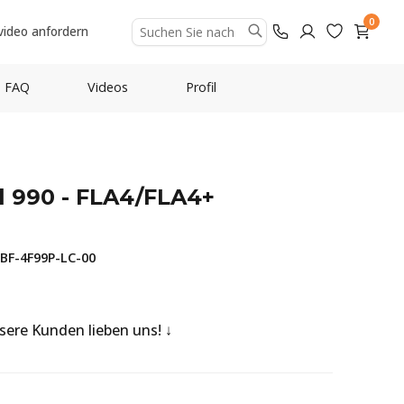
0
video anfordern
FAQ
Videos
Profil
l 990 - FLA4/FLA4+
 BF-4F99P-LC-00
nsere Kunden lieben uns!