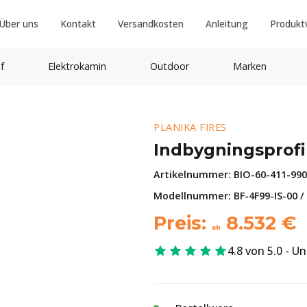
Über uns
Kontakt
Versandkosten
Anleitung
Produkt
f
Elektrokamin
Outdoor
Marken
PLANIKA FIRES
Indbygningsprofi
Artikelnummer:
BIO-60-411-990
Modellnummer: BF-4F99-IS-00 /
Preis:
8.532
€
ab
4.8 von 5.0 - U