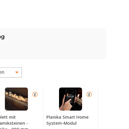
ng
lett mit
Planika Smart Home
amiksteinen -
System-Modul
nika - 990 mm