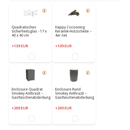
Quadratisches
Happy Cocooning
Sicherheitsglas - 17 x
Keramik-Holzscheite –
40 x 40 cm
4er-Set
+139 EUR
+109 EUR
Enclosure Quadrat
Enclosure Rund
Smokey Anthrazit –
Smokey Anthrazit –
Gasflaschenabdeckung
Gasflaschenabdeckung
+209 EUR
+209 EUR