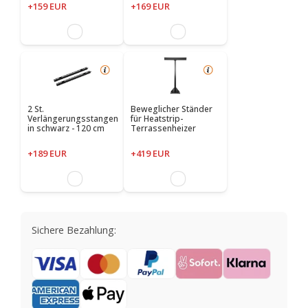
+159 EUR
+169 EUR
2 St.
Beweglicher Ständer
Verlängerungsstangen
für Heatstrip-
in schwarz - 120 cm
Terrassenheizer
+189 EUR
+419 EUR
Sichere Bezahlung: