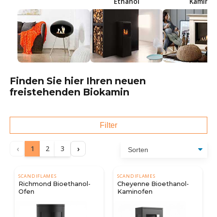
Ethanol
Kamin
Finden Sie hier Ihren neuen
freistehenden Biokamin
Filter
‹
›
1
2
3
SCANDIFLAMES
SCANDIFLAMES
Richmond Bioethanol-
Cheyenne Bioethanol-
Ofen
Kaminofen