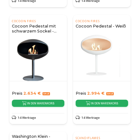
1-4 Werktage
1-4 Werktage
COCOON FIRES
COCOON FIRES
Cocoon Pedestal mit
Cocoon Pedestal - Weiß
schwarzem Sockel -
Schwarz
Preis
2.634
€
Preis
2.994
€
IN DEN WARENKORB
IN DEN WARENKORB
1-4 Werktage
1-4 Werktage
Washington Klein -
SCANDIFLAMES