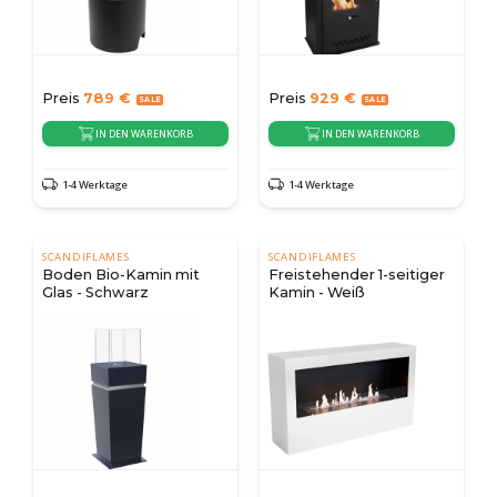
Preis
789
€
Preis
929
€
IN DEN WARENKORB
IN DEN WARENKORB
1-4 Werktage
1-4 Werktage
SCANDIFLAMES
SCANDIFLAMES
Boden Bio-Kamin mit
Freistehender 1-seitiger
Glas - Schwarz
Kamin - Weiß