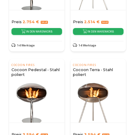
Preis
2.754
€
Preis
2.514
€
IN DEN WARENKORB
IN DEN WARENKORB
1-4 Werktage
1-4 Werktage
COCOON FIRES
COCOON FIRES
Cocoon Pedestal - Stahl
Cocoon Terra - Stahl
poliert
poliert
Preis
3.594
€
Preis
3.594
€