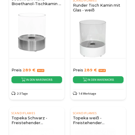
SCANDIFLAMES
Bioethanol-Tischkamin -
Runder Tisch Kamin mit
Stahl
Glas - weiß
Preis
289
€
Preis
289
€
IN DEN WARENKORB
IN DEN WARENKORB
2-3 Tage
1-4 Werktage
SCANDIFLAMES
SCANDIFLAMES
Topeka Schwarz -
Topeka weiß -
Freistehender
Freistehender
Stahlkamin
Stahlkamin