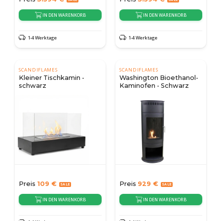
IN DEN WARENKORB
IN DEN WARENKORB
1-4 Werktage
1-4 Werktage
SCANDIFLAMES
SCANDIFLAMES
Kleiner Tischkamin -
Washington Bioethanol-
schwarz
Kaminofen - Schwarz
Preis
109
€
Preis
929
€
IN DEN WARENKORB
IN DEN WARENKORB