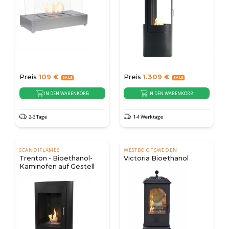
Preis
109
€
Preis
1.309
€
IN DEN WARENKORB
IN DEN WARENKORB
2-3 Tage
1-4 Werktage
SCANDIFLAMES
WESTBO OF SWEDEN
Trenton - Bioethanol-
Victoria Bioethanol
Kaminofen auf Gestell