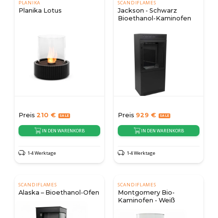
PLANIKA
SCANDIFLAMES
Planika Lotus
Jackson - Schwarz
Bioethanol-Kaminofen
Preis
210
€
Preis
929
€
IN DEN WARENKORB
IN DEN WARENKORB
1-4 Werktage
1-4 Werktage
SCANDIFLAMES
SCANDIFLAMES
Alaska – Bioethanol-Ofen
Montgomery Bio-
Kaminofen - Weiß