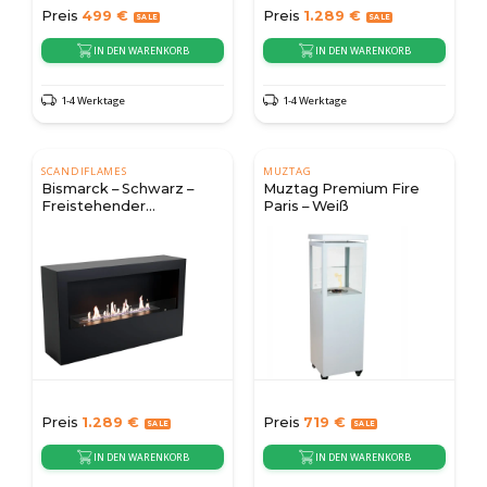
Preis
499
€
Preis
1.289
€
IN DEN WARENKORB
IN DEN WARENKORB
1-4 Werktage
1-4 Werktage
SCANDIFLAMES
MUZTAG
Bismarck – Schwarz –
Muztag Premium Fire
Freistehender
Paris – Weiß
einseitiger Bioethanol-
Kamin
Preis
1.289
€
Preis
719
€
IN DEN WARENKORB
IN DEN WARENKORB