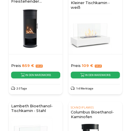
Freistehender
Kleiner Tischkamin -
Bioethanol-Ofen
weiß
Preis
859
€
Preis
109
€
IN DEN WARENKORB
IN DEN WARENKORB
2-3 Tage
1-4 Werktage
Lambeth Bioethanol-
SCANDIFLAMES
Tischkamin - Stahl
Columbus Bioethanol-
Kaminofen