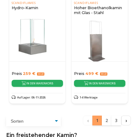
SCANDIFLAMES
SCANDIFLAMES
Hydro-Kamin
Hoher Bioethanolkamin
mit Glas - Stahl
Preis
259
€
Preis
499
€
IN DEN WARENKORB
IN DEN WARENKORB
Auf Lager: 06-11-2026
1-4 Werktage
‹
›
1
2
3
Ein freistehender Kamin?