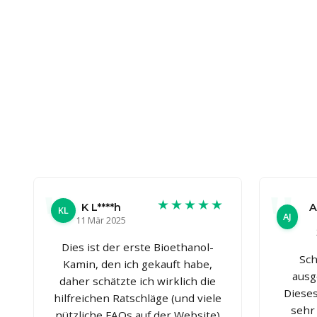
★★★★★
K L****h
A
KL
AJ
11 Mär 2025
Dies ist der erste Bioethanol-
Sch
Kamin, den ich gekauft habe,
ausg
daher schätzte ich wirklich die
Dieses
hilfreichen Ratschläge (und viele
sehr
nützliche FAQs auf der Website)