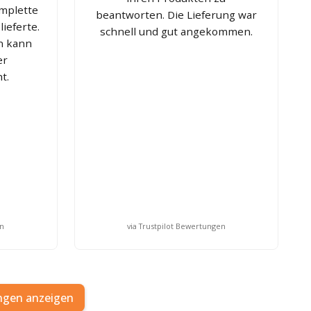
omplette
beantworten. Die Lieferung war
lieferte.
schnell und gut angekommen.
en kann
er
t.
en
via Trustpilot Bewertungen
ngen anzeigen