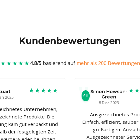
Kundenbewertungen
★★★★★
4.8/5
basierend auf
mehr als 200 Bewertungen
★★★★★
★
tuart
Simon Howson-
SH
Green
Jan 2025
8 Dez 2023
eichnetes Unternehmen,
Ausgezeichnetes Prod
zeichnete Produkte. Die
Einfach, effizient, sauber
ung kam gut verpackt und
großartigem Ausseh
alb der festgelegten Zeit
Ausgezeichneter Servi
h werde wieder bei ihnen