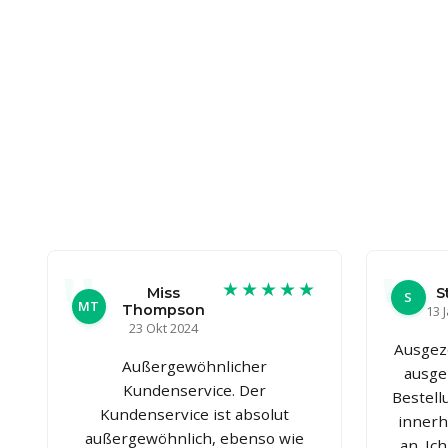
★★★★★
Miss
S
S
MT
Thompson
13 
23 Okt 2024
Ausgez
Außergewöhnlicher
ausge
Kundenservice. Der
Bestell
Kundenservice ist absolut
innerh
außergewöhnlich, ebenso wie
an. Ic