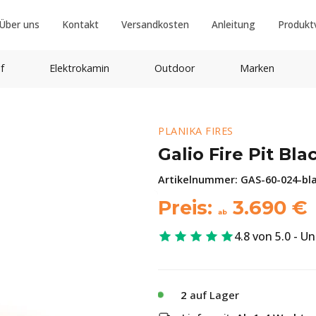
Über uns
Kontakt
Versandkosten
Anleitung
Produkt
f
Elektrokamin
Outdoor
Marken
PLANIKA FIRES
Galio Fire Pit Bl
Artikelnummer:
GAS-60-024-bl
Preis:
3.690
€
ab
4.8 von 5.0 - U
2
auf Lager