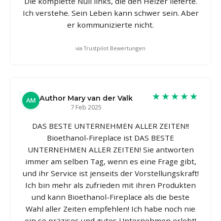
Die komplette Null links, die den Heizer lieferte.
Ich verstehe. Sein Leben kann schwer sein. Aber
er kommunizierte nicht.
via Trustpilot Bewertungen
★★★★★
Author Mary van der Valk
AM
7 Feb 2025
DAS BESTE UNTERNEHMEN ALLER ZEITEN!!
Bioethanol-Fireplace ist DAS BESTE
UNTERNEHMEN ALLER ZEITEN! Sie antworten
immer am selben Tag, wenn es eine Frage gibt,
und ihr Service ist jenseits der Vorstellungskraft!
Ich bin mehr als zufrieden mit ihren Produkten
und kann Bioethanol-Fireplace als die beste
Wahl aller Zeiten empfehlen! Ich habe noch nie
ein so präzises und gutes Unternehmen erlebt!