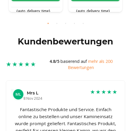
}
{auto_delivery_time}
{auto_delivery_time}
Kundenbewertungen
4.8/5
basierend auf
mehr als 200
★★★★★
Bewertungen
★★★★★
Mrs L
ML
8 Nov 2024
Fantastische Produkte und Service. Einfach
online zu bestellen und unser Kamineinsatz
wurde prompt geliefert. Fantastisches Produkt,
perfekt für unseren kleinen Kamin, wo wir den