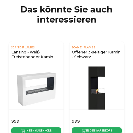
Das könnte Sie auch
interessieren
SCANDIFLAMES
SAFRETTI
Offener 3-seitiger Kamin
Safretti Curva ST -
in
- Schwarz
Schwarz
999
2.239
B
IN DEN WARENKORB
IN DEN WARENKORB