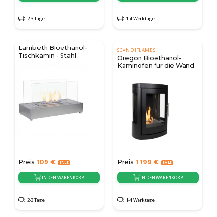
2-3 Tage
1-4 Werktage
Lambeth Bioethanol-
SCANDIFLAMES
Tischkamin - Stahl
Oregon Bioethanol-
Kaminofen für die Wand
Preis
109
€
Preis
1.199
€
IN DEN WARENKORB
IN DEN WARENKORB
2-3 Tage
1-4 Werktage