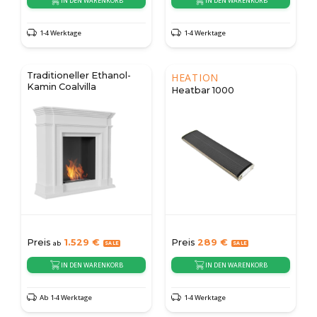
IN DEN WARENKORB
IN DEN WARENKORB
1-4 Werktage
1-4 Werktage
Traditioneller Ethanol-
HEATION
Kamin Coalvilla
Heatbar 1000
Preis
1.529
€
Preis
289
€
ab
IN DEN WARENKORB
IN DEN WARENKORB
Ab 1-4 Werktage
1-4 Werktage