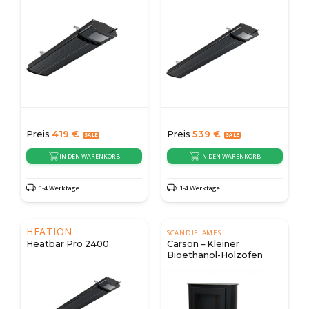
Preis
419
€
Preis
539
€
IN DEN WARENKORB
IN DEN WARENKORB
1-4 Werktage
1-4 Werktage
HEATION
SCANDIFLAMES
Heatbar Pro 2400
Carson – Kleiner
Bioethanol-Holzofen