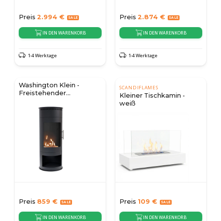
Preis
2.994
€
Preis
2.874
€
IN DEN WARENKORB
IN DEN WARENKORB
1-4 Werktage
1-4 Werktage
Washington Klein -
SCANDIFLAMES
Freistehender
Kleiner Tischkamin -
Bioethanol-Ofen
weiß
Preis
859
€
Preis
109
€
IN DEN WARENKORB
IN DEN WARENKORB