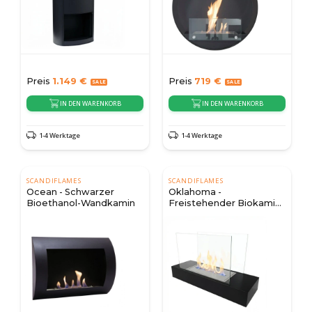
Preis
1.149
€
Preis
719
€
IN DEN WARENKORB
IN DEN WARENKORB
1-4 Werktage
1-4 Werktage
SCANDIFLAMES
SCANDIFLAMES
Ocean - Schwarzer
Oklahoma -
Bioethanol-Wandkamin
Freistehender Biokamin
- schwarz