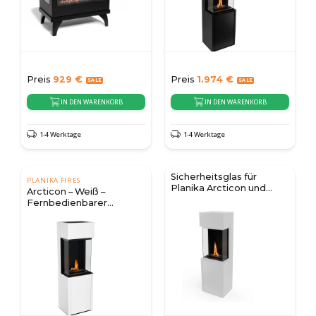
Preis
929
€
Preis
1.974
€
IN DEN WARENKORB
IN DEN WARENKORB
1-4 Werktage
1-4 Werktage
Sicherheitsglas für
PLANIKA FIRES
Planika Arcticon und
Arcticon – Weiß –
Polaris
Fernbedienbarer
Bioethanol-Kamin