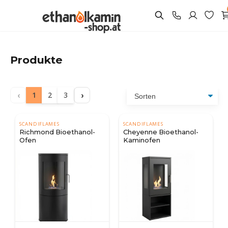
Produkte
‹
›
1
2
3
SCANDIFLAMES
SCANDIFLAMES
Richmond Bioethanol-
Cheyenne Bioethanol-
Ofen
Kaminofen