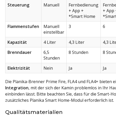
Steuerung
Manuell
Fernbedienung
Fernb
+ App +
+ App 
*Smart Home
*Smar
Flammenstufen
Manuell
3
6
einstellbar
Kapazität
4 Liter
4,3 Liter
4,3 Lit
Brenndauer
6,5
8 Stunden
8 Stun
Stunden
Elektrizität
Nein
Ja
Ja
Die Planika-Brenner Prime Fire, FLA4 und FLA4+ bieten 
Integration
, mit der sich der Kamin problemlos in Ihr 
einbinden lässt. Bitte beachten Sie, dass für die Smart-H
zusätzliches Planika Smart Home-Modul erforderlich ist.
Qualitätsmaterialien