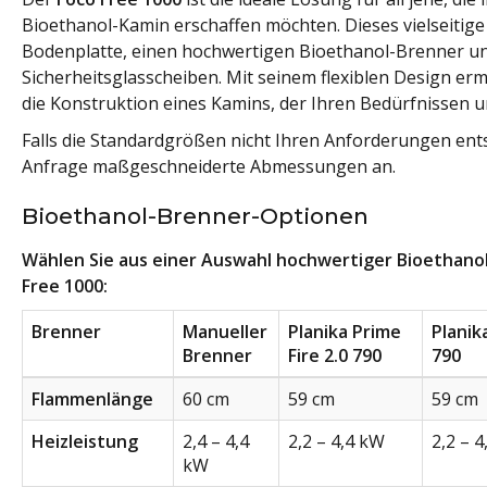
Bioethanol-Kamin erschaffen möchten. Dieses vielseitige 
Bodenplatte, einen hochwertigen Bioethanol-Brenner un
Sicherheitsglasscheiben. Mit seinem flexiblen Design er
die Konstruktion eines Kamins, der Ihren Bedürfnissen un
Falls die Standardgrößen nicht Ihren Anforderungen ents
Anfrage maßgeschneiderte Abmessungen an.
Bioethanol-Brenner-Optionen
Wählen Sie aus einer Auswahl hochwertiger Bioethano
Free 1000:
Brenner
Manueller
Planika Prime
Planik
Brenner
Fire 2.0 790
790
Flammenlänge
60 cm
59 cm
59 cm
Heizleistung
2,4 – 4,4
2,2 – 4,4 kW
2,2 – 
kW