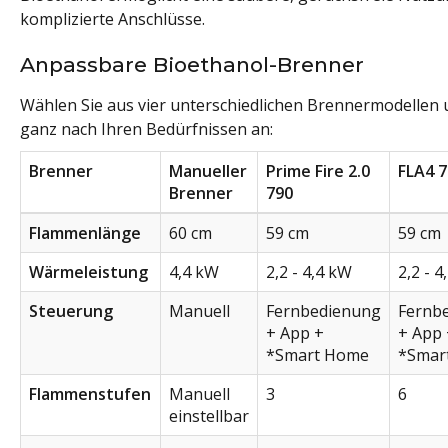
komplizierte Anschlüsse.
Anpassbare Bioethanol-Brenner
Wählen Sie aus vier unterschiedlichen Brennermodellen
ganz nach Ihren Bedürfnissen an:
Brenner
Manueller
Prime Fire 2.0
FLA4 
Brenner
790
Flammenlänge
60 cm
59 cm
59 cm
Wärmeleistung
4,4 kW
2,2 - 4,4 kW
2,2 - 
Steuerung
Manuell
Fernbedienung
Fernb
+ App +
+ App 
*Smart Home
*Smar
Flammenstufen
Manuell
3
6
einstellbar