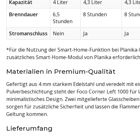
Kapazität
4 Liter
4,3 Liter
4,3 Lit
Brenndauer
6,5
8 Stunden
8 Stu
Stunden
Stromanschluss
Nein
Ja
Ja
*Für die Nutzung der Smart-Home-Funktion bei Planika-
zusätzliches Smart-Home-Modul von Planika erforderlich
Materialien in Premium-Qualität
Gefertigt aus 4 mm starkem Edelstahl und veredelt mit e
Pulverbeschichtung steht der Foco Corner Left 1000 für 
minimalistisches Design. Zwei mitgelieferte Glasscheibe
sorgen für zusätzliche Sicherheit und lassen die Flamme
Geltung kommen.
Lieferumfang