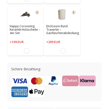
Happy Cocooning
Enclosure Rund
Keramik-Holzscheite –
Travertin –
4er-Set
Gasflaschenabdeckung
+109 EUR
+209 EUR
Sichere Bezahlung: