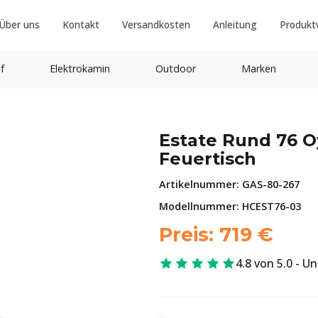
Über uns
Kontakt
Versandkosten
Anleitung
Produkt
f
Elektrokamin
Outdoor
Marken
Estate Rund 76 O
Feuertisch
Artikelnummer:
GAS-80-267
Modellnummer: HCEST76-03
Preis:
719
€
4.8 von 5.0 - U