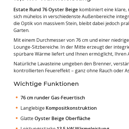
Estate Rund 76 Oyster Beige
kombiniert eine klare, 
sich mühelos in verschiedenste Außenbereiche integri
die Optik von massivem Stein, bleibt dabei jedoch pra
Garten.
Mit einem Durchmesser von 76 cm und einer niedrigen
Lounge-Sitzbereiche. In der Mitte erzeugt der integr
spürbare Wärme liefert und Ihnen ermöglicht, Ihren 
Natürliche Lavasteine umgeben den Brenner, verstär
kontrollierten Feuereffekt – ganz ohne Rauch oder A
Wichtige Funktionen
76 cm runder Gas-Feuertisch
Langlebige
Kompositkonstruktion
Glatte
Oyster Beige Oberfläche
Leistungsstarke
13,5 kW Wärmeleistung