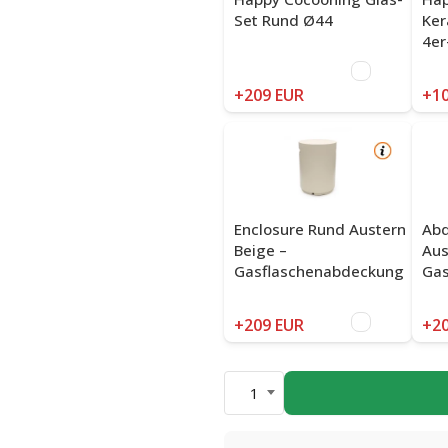
Set Rund Ø44
Ker
4er
+209 EUR
+10
Enclosure Rund Austern
Abd
Beige –
Aus
Gasflaschenabdeckung
Gas
+209 EUR
+20
1