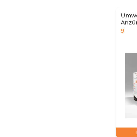
Umwe
Anzün
9