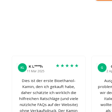
★★★★★
K L****h
KL
G
11 Mär 2025
2 A
Dies ist der erste Bioethanol-
Aus
Kamin, den ich gekauft habe,
problem
daher schätzte ich wirklich die
wir de
hilfreichen Ratschläge (und viele
Ital
nützliche FAQs auf der Website)
wollte
ohne Verkaufsdruck. Der Kamin
als