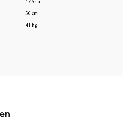
17,5 cm
50 cm
41 kg
ren