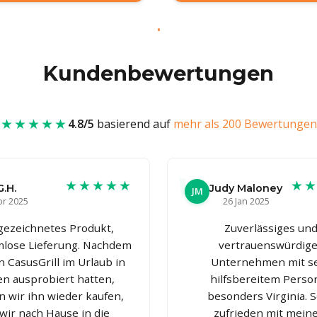
Kundenbewertungen
★★★★★
4.8/5
basierend auf
mehr als 200 Bewertungen
★★★★★
★
G.H.
Judy Maloney
JM
pr 2025
26 Jan 2025
gezeichnetes Produkt,
Zuverlässiges un
lose Lieferung. Nachdem
vertrauenswürdig
n CasusGrill im Urlaub in
Unternehmen mit s
ien ausprobiert hatten,
hilfsbereitem Person
n wir ihn wieder kaufen,
besonders Virginia. 
 wir nach Hause in die
zufrieden mit mei