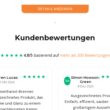
DETAILS ANZEIGEN
Kundenbewertungen
★★★★★
4.8/5
basierend auf
mehr als 200 Bewertungen
★★★★★
★
ren Lucas
Simon Howson-
SH
Green
0 Okt 2024
8 Dez 2023
ioethanol-Brenner.
Ausgezeichnetes Prod
zeichnetes Produkt, das
Einfach, effizient, sauber
e und Glanz zu einem
großartigem Ausseh
rnachlässigten Kamin