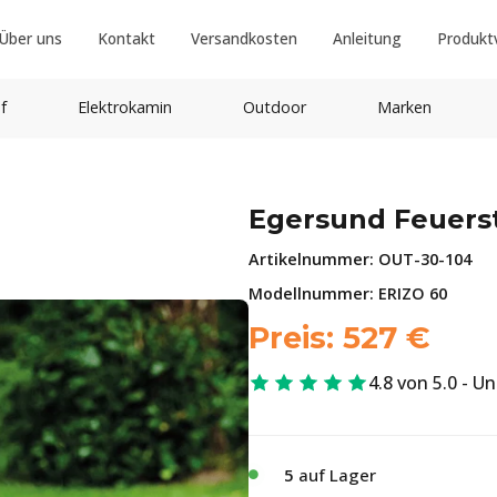
Über uns
Kontakt
Versandkosten
Anleitung
Produkt
f
Elektrokamin
Outdoor
Marken
Egersund Feuerst
Artikelnummer:
OUT-30-104
Modellnummer: ERIZO 60
Preis:
527
€
4.8 von 5.0 - U
5
auf Lager