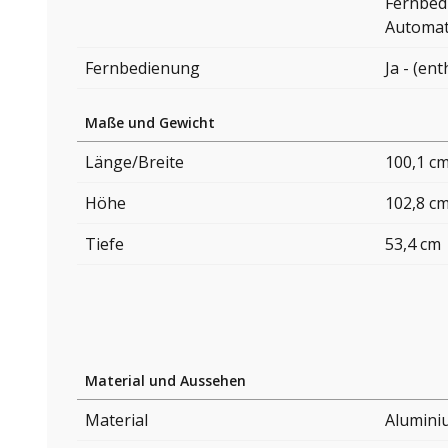
Fernbed
Automat
Fernbedienung
Ja - (ent
Maße und Gewicht
Länge/Breite
100,1 c
Höhe
102,8 c
Tiefe
53,4 cm
Material und Aussehen
Material
Alumini