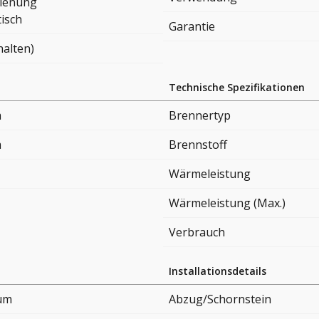
ienung
isch
Garantie
halten)
Technische Spezifikationen
m
Brennertyp
m
Brennstoff
Wärmeleistung
Wärmeleistung (Max.)
Verbrauch
Installationsdetails
um
Abzug/Schornstein