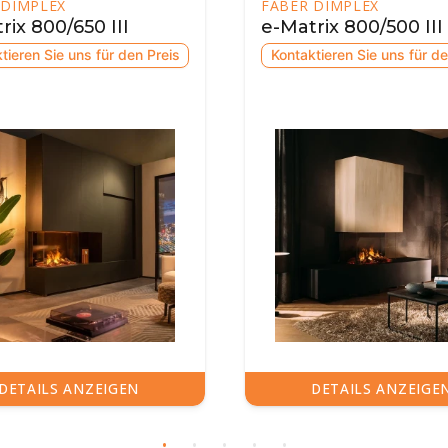
R DIMPLEX
FABER DIMPLEX
trix 800/500 III
e-Matrix 800/650 II
aktieren Sie uns für den Preis
Kontaktieren Sie uns für 
DETAILS ANZEIGEN
DETAILS ANZEIG