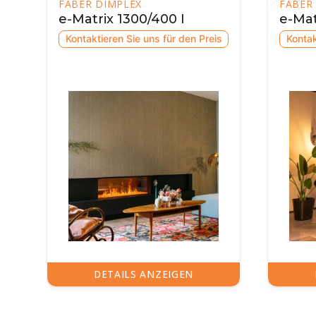
FABER DIMPLEX
FABE
e-Matrix 800/650 III
e-Ma
is
Kontaktieren Sie uns für den Preis
Kont
DETAILS ANZEIGEN