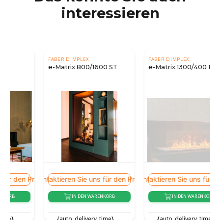
interessieren
FABER DIMPLEX
FABER DIMPLEX
e-Matrix 800/1600 ST
e-Matrix 1300/400 II
Preis
Kontaktieren Sie uns für den Preis
Kontaktieren Sie uns für den Preis
Kont
IN DEN WARENKORB
IN DEN WARENKORB
{auto_delivery_time}
{auto_delivery_time}