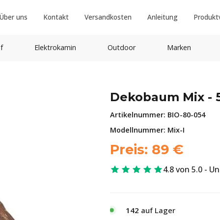
Über uns
Kontakt
Versandkosten
Anleitung
Produkt
f
Elektrokamin
Outdoor
Marken
Dekobaum Mix - 5
Artikelnummer:
BIO-80-054
Modellnummer: Mix-I
Preis:
89
€
4.8 von 5.0 - U
142
auf Lager