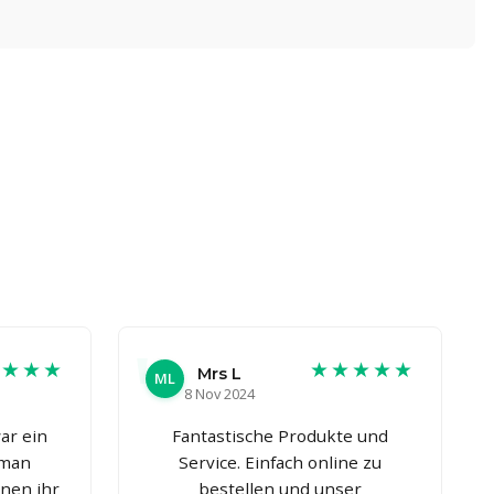
★★★★
★★★★★
Mrs L
ML
8 Nov 2024
ar ein
Fantastische Produkte und
 man
Service. Einfach online zu
nnen ihr
bestellen und unser