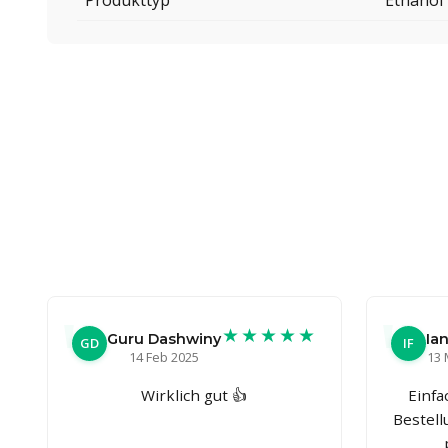
Produkttyp
Ethanol
★★★★★
Guru Dashwiny
Ian
GD
IF
14 Feb 2025
13 
Wirklich gut 👍
Einfa
Bestel