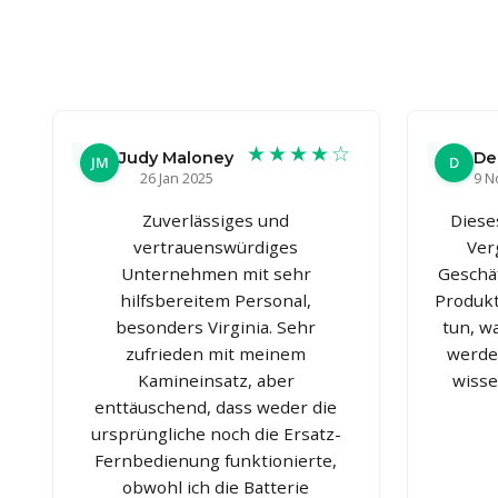
★★★★☆
Judy Maloney
De
JM
D
26 Jan 2025
9 N
Zuverlässiges und
Diese
vertrauenswürdiges
Ver
Unternehmen mit sehr
Geschäf
hilfsbereitem Personal,
Produkt
besonders Virginia. Sehr
tun, w
zufrieden mit meinem
werden
Kamineinsatz, aber
wisse
enttäuschend, dass weder die
ursprüngliche noch die Ersatz-
Fernbedienung funktionierte,
obwohl ich die Batterie