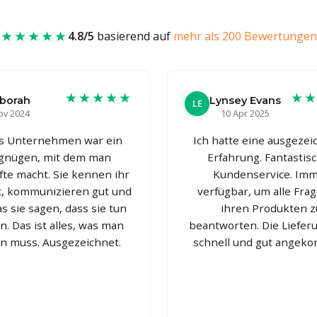
★★★★★
4.8/5
basierend auf
mehr als 200 Bewertungen
★★★★★
★
borah
Lynsey Evans
LE
ov 2024
10 Apr 2025
s Unternehmen war ein
Ich hatte eine ausgezei
gnügen, mit dem man
Erfahrung. Fantastis
te macht. Sie kennen ihr
Kundenservice. Im
, kommunizieren gut und
verfügbar, um alle Fra
as sie sagen, dass sie tun
ihren Produkten z
. Das ist alles, was man
beantworten. Die Liefer
n muss. Ausgezeichnet.
schnell und gut angek