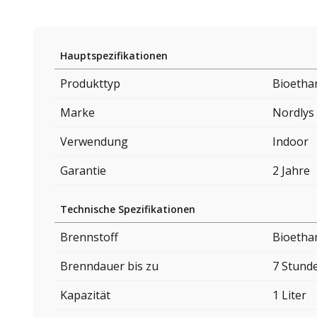
Hauptspezifikationen
Produkttyp
Bioetha
Marke
Nordlys
Verwendung
Indoor
Garantie
2 Jahre
Technische Spezifikationen
Brennstoff
Bioetha
Brenndauer bis zu
7 Stund
Kapazität
1 Liter