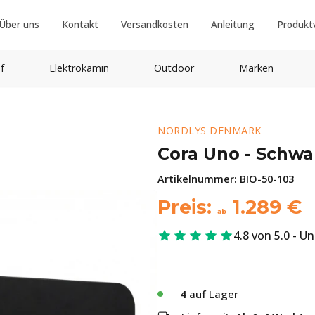
Über uns
Kontakt
Versandkosten
Anleitung
Produkt
f
Elektrokamin
Outdoor
Marken
NORDLYS DENMARK
Cora Uno - Schwa
Artikelnummer:
BIO-50-103
Preis:
1.289
€
ab
4.8 von 5.0 - U
4
auf Lager