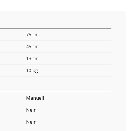
75 cm
45 cm
13 cm
10 kg
Manuell
Nein
Nein