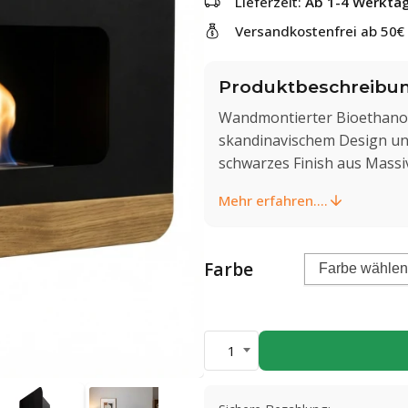
Lieferzeit:
Ab 1-4 Werkta
Versandkostenfrei ab 50€
Produktbeschreibu
Wandmontierter Bioethano
skandinavischem Design un
schwarzes Finish aus Massiv
Mehr erfahren....
Farbe
1