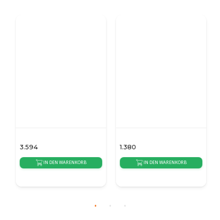
COCOON FIRES
PLANIKA
Cocoon Terra - Stahl
Bubble Floor
poliert
3.594
1.380
IN DEN WARENKORB
IN DEN WARENKORB
{auto_delivery_time}
{auto_delivery_time}