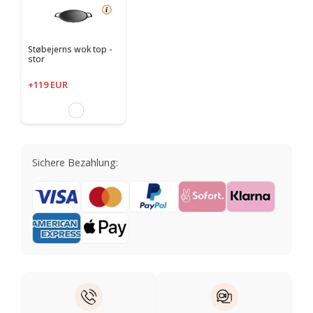
Støbejerns wok top -
stor
+119 EUR
Sichere Bezahlung: