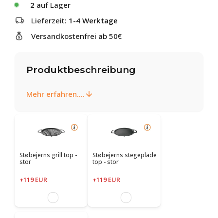
2
auf Lager
Lieferzeit:
1-4 Werktage
Versandkostenfrei ab 50€
Produktbeschreibung
Mehr erfahren....
Støbejerns grill top -
Støbejerns stegeplade
stor
top - stor
+119 EUR
+119 EUR