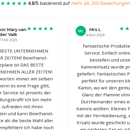
★★★★★
4.8/5
basierend auf
mehr als 200 Bewertungen
★★★★★
★
or Mary van
Mrs L
ML
der Valk
8 Nov 2024
7 Feb 2025
Fantastische Produkt
 BESTE UNTERNEHMEN
Service. Einfach onlin
R ZEITEN!! Bioethanol-
bestellen und uns
replace ist DAS BESTE
Kamineinsatz wurde p
NEHMEN ALLER ZEITEN!
geliefert. Fantastisches 
tworten immer am selben
perfekt für unseren kl
wenn es eine Frage gibt,
Kamin, wo wir den gemü
r Service ist jenseits der
Glanz der Flamme ohn
llungskraft! Ich bin mehr
Durcheinander eines e
s zufrieden mit ihren
Kamins wollten. Kleines
ten und kann Bioethanol-
mit der Fernbedienung, 
ce als die beste Wahl aller
Ersatz wurde geschickt 
empfehlen! Ich habe noch
am nächsten Tag an. Ic