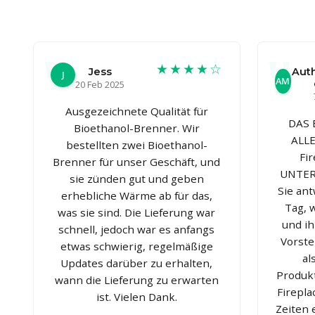
★★★★☆
Jess
Auth
J
AM
20 Feb 2025
Ausgezeichnete Qualität für
DAS
Bioethanol-Brenner. Wir
ALLE
bestellten zwei Bioethanol-
Fi
Brenner für unser Geschäft, und
UNTER
sie zünden gut und geben
Sie an
erhebliche Wärme ab für das,
Tag, 
was sie sind. Die Lieferung war
und ih
schnell, jedoch war es anfangs
Vorste
etwas schwierig, regelmäßige
al
Updates darüber zu erhalten,
Produk
wann die Lieferung zu erwarten
Firepla
ist. Vielen Dank.
Zeiten 