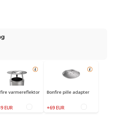
ng
fire varmereflektor
Bonfire pille adapter
9 EUR
+69 EUR