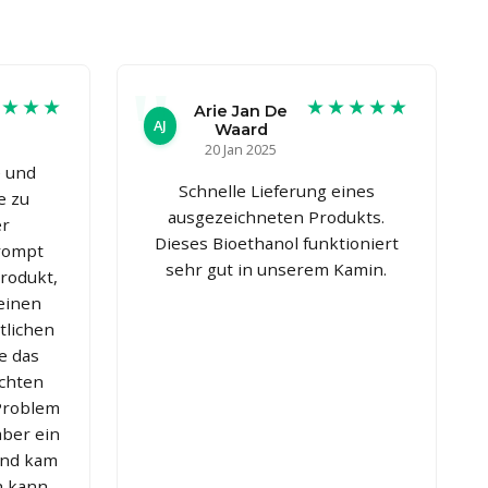
★★★★
★★★★★
Arie Jan De
AJ
Waard
20 Jan 2025
e und
Schnelle Lieferung eines
e zu
ausgezeichneten Produkts.
er
Dieses Bioethanol funktioniert
rompt
sehr gut in unserem Kamin.
Produkt,
einen
tlichen
e das
chten
 Problem
aber ein
und kam
h kann