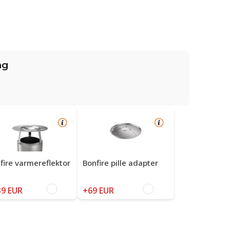
ng
fire varmereflektor
Bonfire pille adapter
9 EUR
+69 EUR