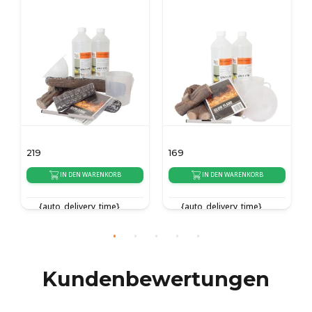
169
139
WARENKORB
IN DEN WARENKORB
IN DEN WARENKOR
ry_time}
{auto_delivery_time}
{auto_delivery_time
Kundenbewertungen